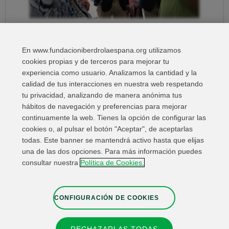
ASIDO Cartagena
En www.fundacioniberdrolaespana.org utilizamos
cookies propias y de terceros para mejorar tu
« Previous
1
2
3
4
Next »
experiencia como usuario. Analizamos la cantidad y la
calidad de tus interacciones en nuestra web respetando
tu privacidad, analizando de manera anónima tus
hábitos de navegación y preferencias para mejorar
continuamente la web. Tienes la opción de configurar las
cookies o, al pulsar el botón "Aceptar", de aceptarlas
todas. Este banner se mantendrá activo hasta que elijas
una de las dos opciones. Para más información puedes
Enlaces de interés
Contacta
Mapa Web
consultar nuestra
Política de Cookies.
Información Legal
Política de privacidad
Cookies
Canal de denuncias
Configuración de cookies
CONFIGURACIÓN DE COOKIES