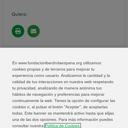
Quiero:
Compartir en:
En www.fundacioniberdrolaespana.org utilizamos
cookies propias y de terceros para mejorar tu
experiencia como usuario. Analizamos la cantidad y la
calidad de tus interacciones en nuestra web respetando
tu privacidad, analizando de manera anónima tus
hábitos de navegación y preferencias para mejorar
continuamente la web. Tienes la opción de configurar las
cookies o, al pulsar el botón "Aceptar", de aceptarlas
todas. Este banner se mantendrá activo hasta que elijas
una de las dos opciones. Para más información puedes
Enlaces de interés
Contacta
Mapa Web
consultar nuestra
Política de Cookies.
Información Legal
Política de privacidad
Cookies