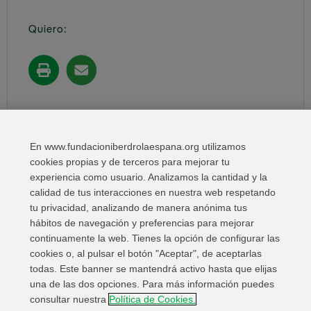
Quiero:
Compartir:
En www.fundacioniberdrolaespana.org utilizamos
cookies propias y de terceros para mejorar tu
experiencia como usuario. Analizamos la cantidad y la
calidad de tus interacciones en nuestra web respetando
tu privacidad, analizando de manera anónima tus
hábitos de navegación y preferencias para mejorar
continuamente la web. Tienes la opción de configurar las
cookies o, al pulsar el botón "Aceptar", de aceptarlas
todas. Este banner se mantendrá activo hasta que elijas
una de las dos opciones. Para más información puedes
Enlaces de interés
Contacta
Mapa Web
consultar nuestra
Política de Cookies.
Información Legal
Política de privacidad
Cookies