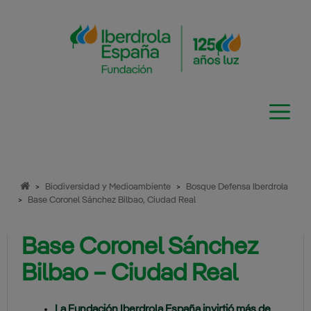
Saltar
al
contenido
>
Biodiversidad y Medioambiente
>
Bosque Defensa Iberdrola
>
Base Coronel Sánchez Bilbao, Ciudad Real
Base Coronel Sánchez
Bilbao – Ciudad Real
La Fundación Iberdrola España invirtió más de