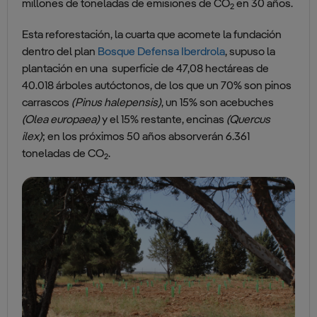
millones de toneladas de emisiones de CO
en 30 años.
2
Esta reforestación, la cuarta que acomete la fundación
dentro del plan
Bosque Defensa Iberdrola
, supuso la
plantación en una superficie de 47,08 hectáreas de
40.018 árboles autóctonos, de los que un 70% son pinos
carrascos
(Pinus halepensis)
, un 15% son acebuches
(Olea europaea)
y el 15% restante, encinas
(Quercus
ilex)
; en los próximos 50 años absorverán 6.361
toneladas de CO
.
2