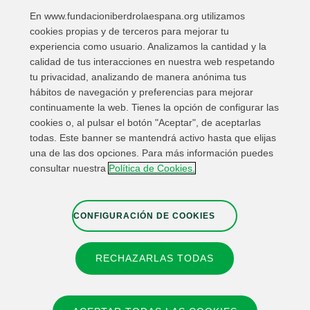
En www.fundacioniberdrolaespana.org utilizamos
cookies propias y de terceros para mejorar tu
experiencia como usuario. Analizamos la cantidad y la
calidad de tus interacciones en nuestra web respetando
tu privacidad, analizando de manera anónima tus
hábitos de navegación y preferencias para mejorar
continuamente la web. Tienes la opción de configurar las
cookies o, al pulsar el botón "Aceptar", de aceptarlas
todas. Este banner se mantendrá activo hasta que elijas
una de las dos opciones. Para más información puedes
Enlaces de interés
Contacta
Mapa Web
consultar nuestra
Política de Cookies.
Información Legal
Política de privacidad
Cookies
Canal de denuncias
Configuración de cookies
CONFIGURACIÓN DE COOKIES
RECHAZARLAS TODAS
© 2026 Fundación IBERDROLA Spain. All rights reserved.
Instagram
X
Facebook
Linkedin