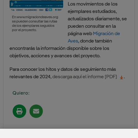
Los movimientos de los
ejemplares estudiados,
En www.migraciondeaves.org
actualizados diariamente, se
se pueden consultar las rutas
pueden consultar en la
de los ejemplares seguidos
por el proyecto.
página web
Migración de
Aves
, donde también
encontrarás la información disponible sobre los
objetivos, acciones y avances del proyecto.
Para conocer los hitos y datos de seguimiento más
relevantes de 2024,
descarga aquí el informe [PDF]
.
Quiero:
Compartir en: