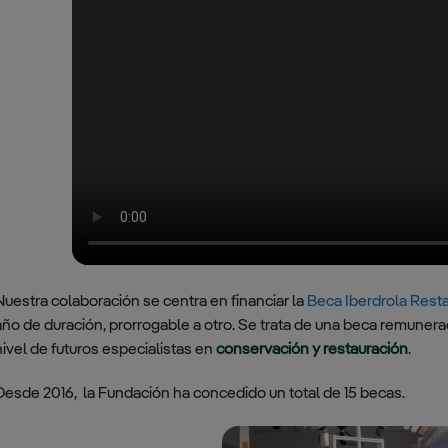
Código de conducta
Badajoz
Plan Director
de patronos,
profesionales y
Escuadrón de
Transparencia
proveedores
Vigilancia Aérea
Económica
– Noia, A
Código de conducta
Coruña
para inversiones
temporales
Base Militar
Conde de
Política de
Gazola, León
comunicación
Escuadrón de
Reglamento de la
Vigilancia Aérea
Dirección de
de Villatobas,
Cumplimiento
Toledo
Nuestra colaboración se centra en financiar la
Beca Iberdrola Resta
año de duración, prorrogable a otro. Se trata de una beca remunerad
Política de
Base Coronel
nivel de futuros especialistas en
conservación y restauración
.
cumplimiento
Sánchez Bilbao,
Ciudad Real
Desde 2016, la Fundación ha concedido un total de 15 becas.
Sistema interno de
información y de
Centro de
protección del
Adiestramiento