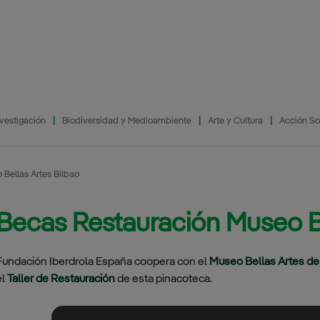
vestigación
Biodiversidad y Medioambiente
Arte y Cultura
Acción So
Bellas Artes Bilbao
ciales 2024
Programa de
Histórico Convocatorias
El Prado en las
Noticias 2023
Becas Restauración Museo Be
Iluminaciones
Base Militar Cid
Programa Social
Calles
Memoria
ciales 2023
Propósito y Valores
Campeador –
Actividades
Noticias 2022
Lighting the Prado
CMT
Museorum
ciales 2022
Fundación Iberdrola España coopera con el
Estatutos
Matagrande,
Museo Bellas Artes de
Cuentas Anuales e
Noticias 2021
Burgos
Informes de
el
Taller de Restauración
de esta pinacoteca.
Código de Buen
Auditoría
Noticias 2020
Gobierno
Base General
Menacho,
Plan de Actuación y