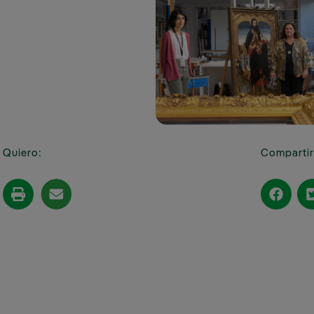
informante
de Chinchilla,
Albacete
Política contra la
corrupción y el
Campo de
fraude
Adiestramiento
de la Sierra del
Norma para
Retín, Cádiz
prevenir el
blanqueo de
Campo de
capitales y la
Maniobras y
financiación del
Tiro Renedo-
Quiero:
Compartir
terrorismo
Cabezón,
Valladolid