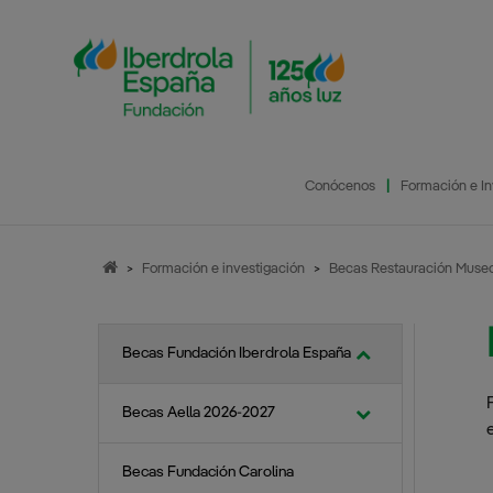
Saltar
al
contenido
Conócenos
Formación e In
>
Formación e investigación
>
Becas Restauración Museo 
Programa de
Proyectos so
Becas Aella 2026-2027
Restauraciones
Becas Fundación Iberdrola España
Proyectos so
Becas Fundación Carolina
Plan Románico
Atlántico
Proyectos so
Becas Aella 2026-2027
Becas Iberdrola Fulbright
Taller Restauración
Becas Empieza por Educar
Museo Prado
Becas Fundación Carolina