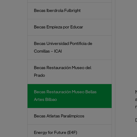
Becas Universidad Pontificia
Taller Restauración
Becas Iberdrola Fulbright
de Comillas – ICAI
Museo Bellas Artes
Bilbao
Becas Atletas Paralímpicos
Becas Empieza por Educar
Becas Restauración Museo
del Prado
Becas Universidad Pontificia de
Comillas – ICAI
Becas Restauración Museo
Bellas Artes Bilbao
Becas Restauración Museo del
Prado
Becas Restauración Museo Bellas
Artes Bilbao
Becas Atletas Paralímpicos
Energy for Future (E4F)