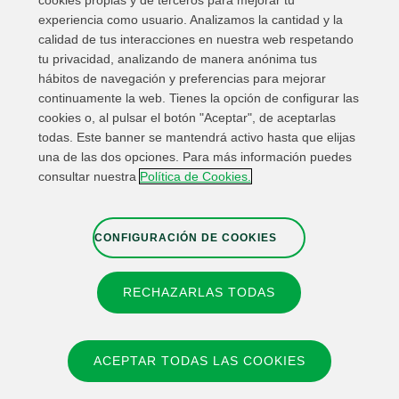
cookies propias y de terceros para mejorar tu
1
2
3
4
5
6
7
Next »
experiencia como usuario. Analizamos la cantidad y la
calidad de tus interacciones en nuestra web respetando
tu privacidad, analizando de manera anónima tus
hábitos de navegación y preferencias para mejorar
continuamente la web. Tienes la opción de configurar las
cookies o, al pulsar el botón "Aceptar", de aceptarlas
todas. Este banner se mantendrá activo hasta que elijas
una de las dos opciones. Para más información puedes
Enlaces de interés
Contacta
Mapa Web
consultar nuestra
Política de Cookies.
Información Legal
Política de privacidad
Cookies
Canal de denuncias
Configuración de cookies
CONFIGURACIÓN DE COOKIES
RECHAZARLAS TODAS
© 2026 Fundación IBERDROLA Spain. All rights reserved.
Instagram
X
Facebook
Linkedin
ACEPTAR TODAS LAS COOKIES