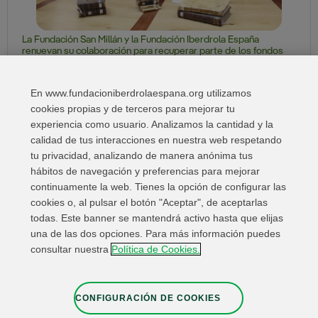
La Fundación San Millán y la Fundación Iberdrola España
renuevan su colaboración para recuperar parte de los fondos
de la Biblioteca del Monasterio de Yuso
En www.fundacioniberdrolaespana.org utilizamos
cookies propias y de terceros para mejorar tu
1
2
3
4
5
6
7
Next »
experiencia como usuario. Analizamos la cantidad y la
calidad de tus interacciones en nuestra web respetando
tu privacidad, analizando de manera anónima tus
hábitos de navegación y preferencias para mejorar
continuamente la web. Tienes la opción de configurar las
cookies o, al pulsar el botón "Aceptar", de aceptarlas
todas. Este banner se mantendrá activo hasta que elijas
una de las dos opciones. Para más información puedes
Enlaces de interés
Contacta
Mapa Web
consultar nuestra
Política de Cookies.
Información Legal
Política de privacidad
Cookies
Canal de denuncias
Configuración de cookies
CONFIGURACIÓN DE COOKIES