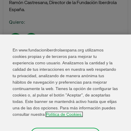
Ramón Castresana, Director de la Fundación Iberdrola
España.
Quiero:
En www.fundacioniberdrolaespana.org utilizamos
cookies propias y de terceros para mejorar tu
Compartir en:
experiencia como usuario. Analizamos la cantidad y la
calidad de tus interacciones en nuestra web respetando
tu privacidad, analizando de manera anónima tus
hábitos de navegación y preferencias para mejorar
continuamente la web. Tienes la opción de configurar las
cookies o, al pulsar el botón "Aceptar", de aceptarlas
todas. Este banner se mantendrá activo hasta que elijas
una de las dos opciones. Para más información puedes
Enlaces de interés
Contacta
Mapa Web
consultar nuestra
Política de Cookies.
Información Legal
Política de privacidad
Cookies
Canal de denuncias
Configuración de cookies