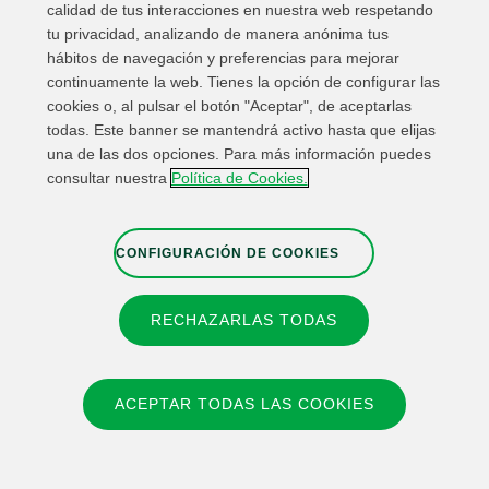
calidad de tus interacciones en nuestra web respetando
tu privacidad, analizando de manera anónima tus
hábitos de navegación y preferencias para mejorar
continuamente la web. Tienes la opción de configurar las
cookies o, al pulsar el botón "Aceptar", de aceptarlas
todas. Este banner se mantendrá activo hasta que elijas
una de las dos opciones. Para más información puedes
Enlaces de interés
Contacta
Mapa Web
consultar nuestra
Política de Cookies.
Información Legal
Política de privacidad
Cookies
Canal de denuncias
Configuración de cookies
CONFIGURACIÓN DE COOKIES
RECHAZARLAS TODAS
© 2026 Fundación IBERDROLA Spain. All rights reserved.
Instagram
X
Facebook
Linkedin
ACEPTAR TODAS LAS COOKIES