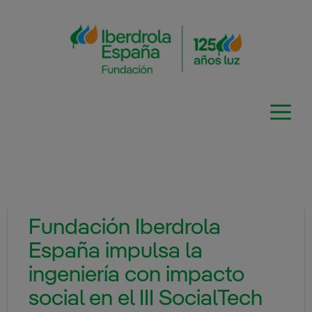
Saltar
al
contenido
Fundación Iberdrola
España impulsa la
ingeniería con impacto
social en el III SocialTech