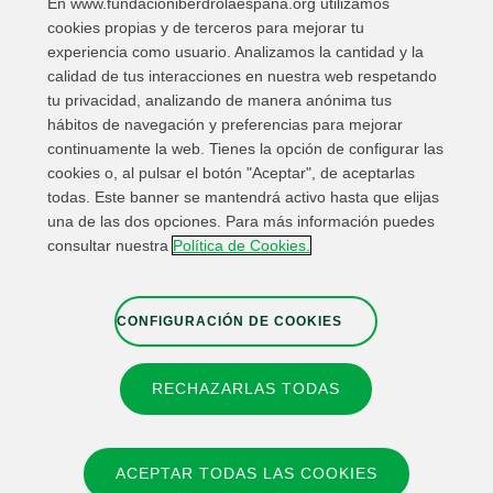
En www.fundacioniberdrolaespana.org utilizamos
Compartir en:
cookies propias y de terceros para mejorar tu
experiencia como usuario. Analizamos la cantidad y la
calidad de tus interacciones en nuestra web respetando
tu privacidad, analizando de manera anónima tus
hábitos de navegación y preferencias para mejorar
continuamente la web. Tienes la opción de configurar las
cookies o, al pulsar el botón "Aceptar", de aceptarlas
todas. Este banner se mantendrá activo hasta que elijas
una de las dos opciones. Para más información puedes
Enlaces de interés
Contacta
Mapa Web
consultar nuestra
Política de Cookies.
Información Legal
Política de privacidad
Cookies
Canal de denuncias
Configuración de cookies
CONFIGURACIÓN DE COOKIES
RECHAZARLAS TODAS
© 2026 Fundación IBERDROLA Spain. All rights reserved.
Instagram
X
Facebook
Linkedin
ACEPTAR TODAS LAS COOKIES