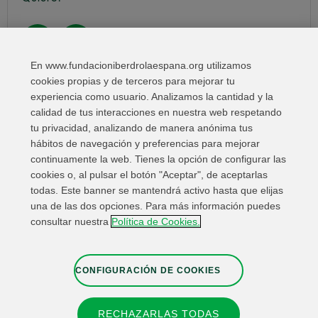
En www.fundacioniberdrolaespana.org utilizamos
cookies propias y de terceros para mejorar tu
Compartir en:
experiencia como usuario. Analizamos la cantidad y la
calidad de tus interacciones en nuestra web respetando
tu privacidad, analizando de manera anónima tus
hábitos de navegación y preferencias para mejorar
continuamente la web. Tienes la opción de configurar las
cookies o, al pulsar el botón "Aceptar", de aceptarlas
todas. Este banner se mantendrá activo hasta que elijas
una de las dos opciones. Para más información puedes
Enlaces de interés
Contacta
Mapa Web
consultar nuestra
Política de Cookies.
Información Legal
Política de privacidad
Cookies
Canal de denuncias
Configuración de cookies
CONFIGURACIÓN DE COOKIES
RECHAZARLAS TODAS