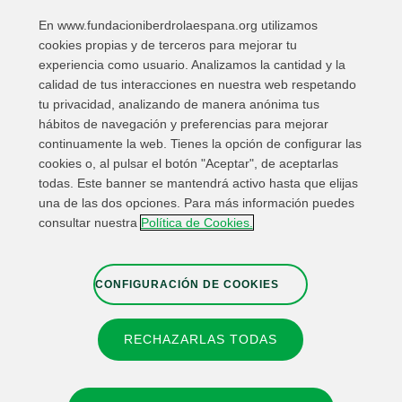
En www.fundacioniberdrolaespana.org utilizamos
« Anterior
1
2
3
4
5
6
7
8
cookies propias y de terceros para mejorar tu
9
Siguiente »
experiencia como usuario. Analizamos la cantidad y la
calidad de tus interacciones en nuestra web respetando
tu privacidad, analizando de manera anónima tus
hábitos de navegación y preferencias para mejorar
continuamente la web. Tienes la opción de configurar las
cookies o, al pulsar el botón "Aceptar", de aceptarlas
todas. Este banner se mantendrá activo hasta que elijas
una de las dos opciones. Para más información puedes
Enlaces de interés
Contacta
Mapa Web
consultar nuestra
Política de Cookies.
Información Legal
Política de privacidad
Cookies
Canal de denuncias
Configuración de cookies
CONFIGURACIÓN DE COOKIES
RECHAZARLAS TODAS
© 2026 Fundación IBERDROLA Spain. All rights reserved.
Instagram
X
Facebook
Linkedin