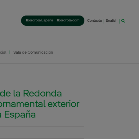
Iberdrola España
Iberdrola.com
Contacta
English
cial
Sala de Comunicación
 de la Redonda
ornamental exterior
la España