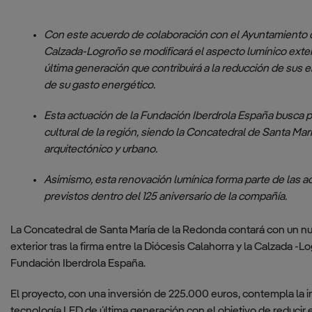
Código de conducta
Badajoz
Plan Director
de patronos,
Con este acuerdo de colaboración con el Ayuntamiento de
profesionales y
Escuadrón de
Transparencia
Calzada-Logroño se modificará el aspecto lumínico exte
proveedores
Vigilancia Aérea
Económica
última generación que contribuirá a la reducción de sus
– Noia, A
Código de conducta
Coruña
de su gasto energético.
para inversiones
temporales
Base Militar
Esta actuación de la Fundación Iberdrola España busca po
Conde de
cultural de la región, siendo la Concatedral de Santa Ma
Política de
Gazola, León
arquitectónico y urbano.
comunicación
Escuadrón de
Reglamento de la
Asimismo, esta renovación lumínica forma parte de las a
Vigilancia Aérea
Dirección de
de Villatobas,
previstos dentro del 125 aniversario de la compañía.
Cumplimiento
Toledo
La Concatedral de Santa María de la Redonda contará con un n
Política de
Base Coronel
exterior tras la firma entre la Diócesis Calahorra y la Calzada -
cumplimiento
Sánchez Bilbao,
Fundación Iberdrola España.
Ciudad Real
Sistema interno de
información y de
Centro de
El proyecto, con una inversión de 225.000 euros, contempla la i
protección del
Adiestramiento
tecnología LED de última generación con el objetivo de reducir