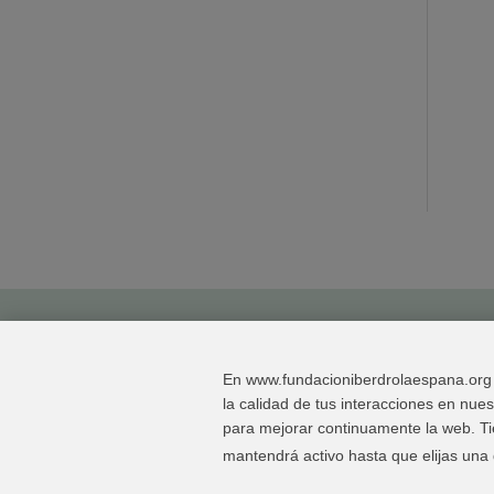
Enlaces de interés
Contacta
Mapa 
En www.fundacioniberdrolaespana.org u
la calidad de tus interacciones en nu
para mejorar continuamente la web. Tie
mantendrá activo hasta que elijas una