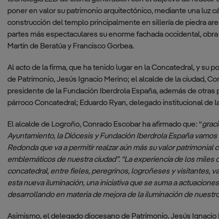
informante
de Chinchilla,
poner en valor su patrimonio arquitectónico, mediante una luz cá
Albacete
construcción del templo principalmente en sillería de piedra a
Política contra la
corrupción y el
partes más espectaculares su enorme fachada occidental, obra 
Campo de
fraude
Adiestramiento
Martín de Beratúa y Francisco Gorbea.
de la Sierra del
Norma para
Retín, Cádiz
Al acto de la firma, que ha tenido lugar en la Concatedral, y su p
prevenir el
de Patrimonio, Jesús Ignacio Merino; el alcalde de la ciudad, C
blanqueo de
Campo de
presidente de la Fundación Iberdrola España, además de otras
capitales y la
Maniobras y
financiación del
párroco Concatedral; Eduardo Ryan, delegado institucional de la
Tiro Renedo-
terrorismo
Cabezón,
Valladolid
El alcalde de Logroño, Conrado Escobar ha afirmado que: “
graci
Ayuntamiento, la Diócesis y Fundación Iberdrola España vamos 
Redonda que va a permitir realzar aún más su valor patrimonial 
emblemáticos de nuestra ciudad”. “La experiencia de los miles 
concatedral, entre fieles, peregrinos, logroñeses y visitantes, 
esta nueva iluminación, una iniciativa que se suma a actuacione
desarrollando en materia de mejora de la iluminación de nuestro 
Asimismo, el delegado diocesano de Patrimonio, Jesús Ignacio