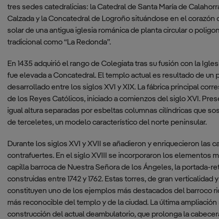
tres sedes catedralicias: la Catedral de Santa María de Calahor
Calzada y la Concatedral de Logroño situándose en el corazón de
solar de una antigua iglesia románica de planta circular o polig
tradicional como “La Redonda”.
En 1435 adquirió el rango de Colegiata tras su fusión con la Igle
fue elevada a Concatedral. El templo actual es resultado de un
desarrollado entre los siglos XVI y XIX. La fábrica principal corr
de los Reyes Católicos, iniciado a comienzos del siglo XVI. Pre
igual altura separadas por esbeltas columnas cilíndricas que so
de terceletes, un modelo característico del norte peninsular.
Durante los siglos XVI y XVII se añadieron y enriquecieron las ca
contrafuertes. En el siglo XVIII se incorporaron los elementos m
capilla barroca de Nuestra Señora de los Ángeles, la portada-re
construidas entre 1742 y 1762. Estas torres, de gran verticalidad 
constituyen uno de los ejemplos más destacados del barroco rioj
más reconocible del templo y de la ciudad. La última ampliación 
construcción del actual deambulatorio, que prolonga la cabecer