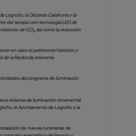
 Logroño, la Diócesis Calahorra y la
rior del templo con tecnología LED de
 emisiones de CO
, así como la reducción
2
ner en valor el patrimonio histórico y
ría de la Redonda referente
ctividades del programa de iluminación
uevo sistema de iluminación ornamental
Logroño, el Ayuntamiento de Logroño y la
nstalación de nuevas luminarias de
 el consumo energético del templo y