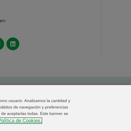
en:
 de denuncias
Configuración de cookies
omo usuario. Analizamos la cantidad y
 reserved.
hábitos de navegación y preferencias
, de aceptarlas todas. Este banner se
Política de Cookies.