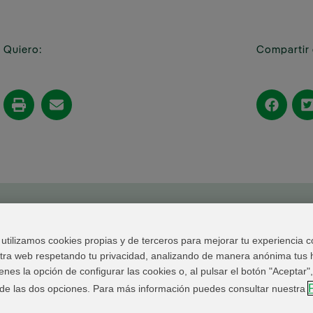
Quiero:
Compartir 
Web
Información Legal
Política de privacidad
Cookies
Canal
tilizamos cookies propias y de terceros para mejorar tu experiencia c
© 2026 Fundación IBERDROLA Spain. All rights
estra web respetando tu privacidad, analizando de manera anónima tus 
nes la opción de configurar las cookies o, al pulsar el botón "Aceptar"
 de las dos opciones. Para más información puedes consultar nuestra